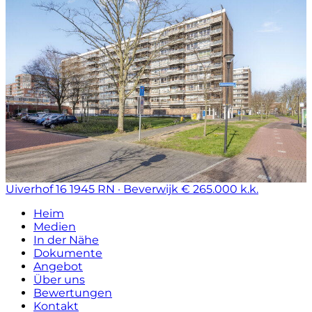
Uiverhof 16
1945 RN · Beverwijk
€ 265.000 k.k.
Heim
Medien
In der Nähe
Dokumente
Angebot
Über uns
Bewertungen
Kontakt