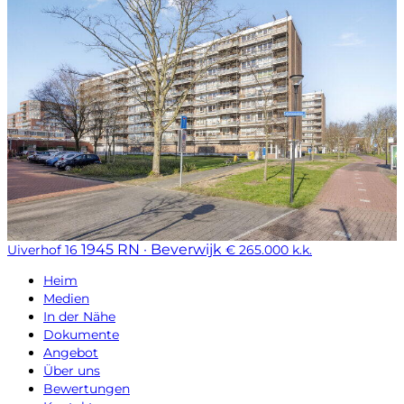
1945 RN · Beverwijk
Uiverhof 16
€ 265.000 k.k.
Heim
Medien
In der Nähe
Dokumente
Angebot
Über uns
Bewertungen